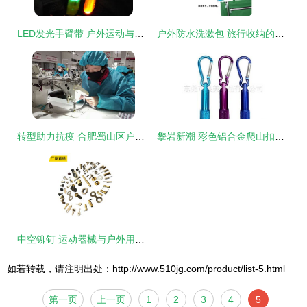
LED发光手臂带 户外运动与街舞的安全守护者
户外防水洗漱包 旅行收纳的实用伴侣
转型助力抗疫 合肥蜀山区户外用品公司转产口罩的实践与意义
攀岩新潮 彩色铝合金爬山扣促销全攻略，助力时尚户外穿搭
中空铆钉 运动器械与户外用品的紧固利器
如若转载，请注明出处：http://www.510jg.com/product/list-5.html
第一页
上一页
1
2
3
4
5