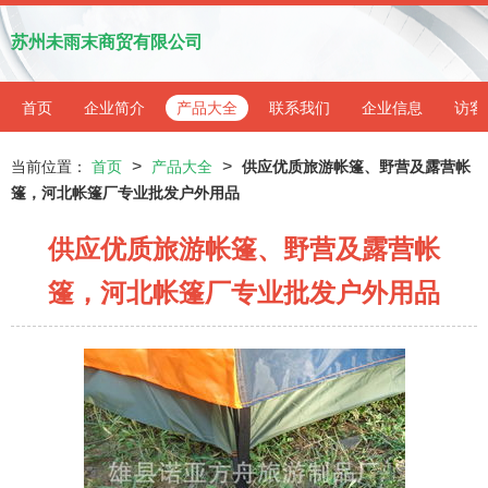
苏州未雨末商贸有限公司
首页
企业简介
产品大全
联系我们
企业信息
访客
>
>
当前位置：
首页
产品大全
供应优质旅游帐篷、野营及露营帐
篷，河北帐篷厂专业批发户外用品
供应优质旅游帐篷、野营及露营帐
篷，河北帐篷厂专业批发户外用品