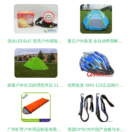
强光LED头灯 照亮户外探险与专业工作的全能之选
夏日户外新宠 全自动野营帐篷，4-6人速开免搭建的便捷体验
探索户外生活的理想伴侣 210T三人铝杆双层双门帐篷
优势批发 SMS-123正品骑行头盔 一体成型带龙骨，安全守护每一程
广州旷野户外用品制造有限公司产品大全 鞋帽系列
美国CPSC对中国产皮艇与水上运动存储挂钩实施强制召回，安全问题引关注