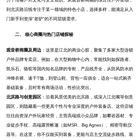
力于传播户外文化与安全知识。从观音桥商圈的综合性户外卖场，
到北滨路沿线专注于某一领域的特色小店，选择多样，能满足从入
门新手到资深“老驴”的不同层级需求。
二、 核心商圈与热门店铺探秘
观音桥商圈及周边
：这里是江北的商业心脏，聚集了多家大型连锁
户外品牌专卖店。例如，在大型购物中心内，常能找到如探路者、
凯乐石、骆驼等国内知名品牌的专柜，产品线齐全，从防风防水的
冲锋衣裤、速干T恤，到登山鞋、背包一应俱全，适合一站式购齐
基础装备，且时常有商场活动，性价比突出。
北滨路与创意园区
：沿着风景优美的北滨路，或深入江北嘴等创意
园区，则隐藏着一些更具个性与专业深度的户外装备店。这些店铺
往往由资深户外玩家经营，主营高端或小众品牌，如攀岩器材、专
业徒步手杖、高端露营帐篷（如MSR、Big Agnes）、精密导航仪
器等。在这里，你不仅能买到装备，更能与店主交流徒步路线、装