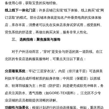
备使用心得，获取宝贵的实地经验。
线上线下一体化门店
：许多店铺已实现“线下体验、线上购买”或“网
订店取”的模式。部分店铺本身就是知名户外垂类电商的实体体验
店，库存丰富，消费者可以先在实体店亲身试穿试用，感受面料、
背负系统的舒适度，再做出购买决策，服务非常人性化。
三、 选购指南：聚焦服装与服饰
对于户外活动而言，“穿对”是安全与舒适的第一道防线。在江
北区的专卖店选购服装服饰时，可重点关注以下要点：
分层着装系统
：牢记“三层穿衣法”。内层（排汗速干层）可选择美
利奴羊毛或合成纤维材质的贴身衣物；中间层（保暖层）以抓绒
衣、轻薄羽绒服为主；外层（防护层）则是硬壳或软壳冲锋衣，务
必关注其防水、透气指数（如GORE-TEX面料）。江北区不少专
业店铺的店员都能提供清晰的讲解。
功能性与场景化
：根据计划进行的活动选择服装。例如，重庆周边