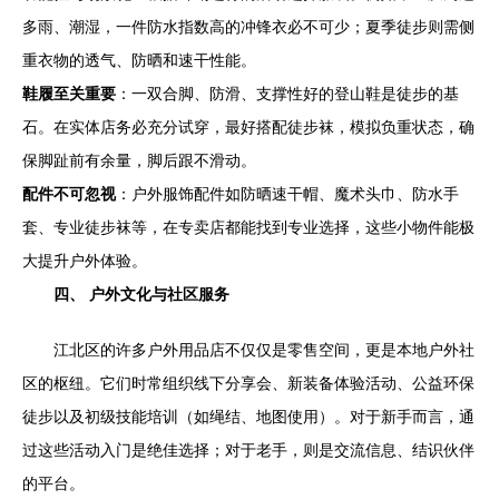
多雨、潮湿，一件防水指数高的冲锋衣必不可少；夏季徒步则需侧
重衣物的透气、防晒和速干性能。
鞋履至关重要
：一双合脚、防滑、支撑性好的登山鞋是徒步的基
石。在实体店务必充分试穿，最好搭配徒步袜，模拟负重状态，确
保脚趾前有余量，脚后跟不滑动。
配件不可忽视
：户外服饰配件如防晒速干帽、魔术头巾、防水手
套、专业徒步袜等，在专卖店都能找到专业选择，这些小物件能极
大提升户外体验。
四、 户外文化与社区服务
江北区的许多户外用品店不仅仅是零售空间，更是本地户外社
区的枢纽。它们时常组织线下分享会、新装备体验活动、公益环保
徒步以及初级技能培训（如绳结、地图使用）。对于新手而言，通
过这些活动入门是绝佳选择；对于老手，则是交流信息、结识伙伴
的平台。