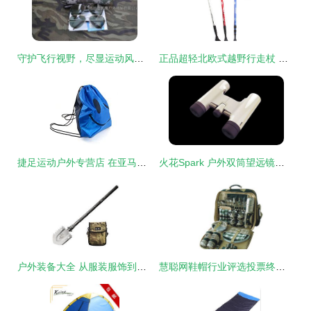
守护飞行视野，尽显运动风范——解析供应歼十版07飞行偏光太阳镜
正品超轻北欧式越野行走杖 您的全能户外伴侣
捷足运动户外专营店 在亚马逊鞋帽市场打造专业与信赖的品牌之路
火花Spark 户外双筒望远镜中的工业设计美学
户外装备大全 从服装服饰到使用心得，8264资深玩家带你一步到位
慧聪网鞋帽行业评选投票终端 连接消费者与品牌的智能桥梁