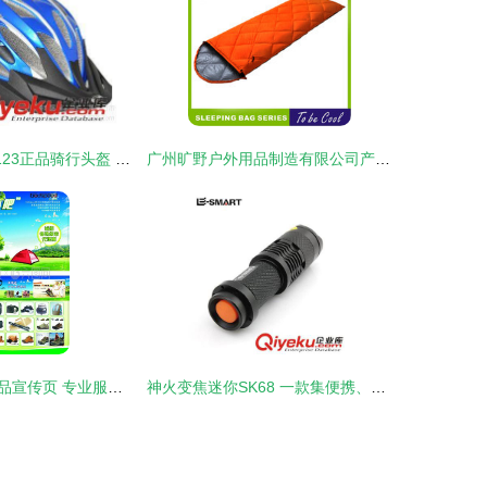
优势批发 SMS-123正品骑行头盔 一体成型带龙骨，安全守护每一程
广州旷野户外用品制造有限公司产品大全 鞋帽系列
柯士比得户外用品宣传页 专业服饰，探索无限可能
神火变焦迷你SK68 一款集便携、强光与多用于一体的手电筒